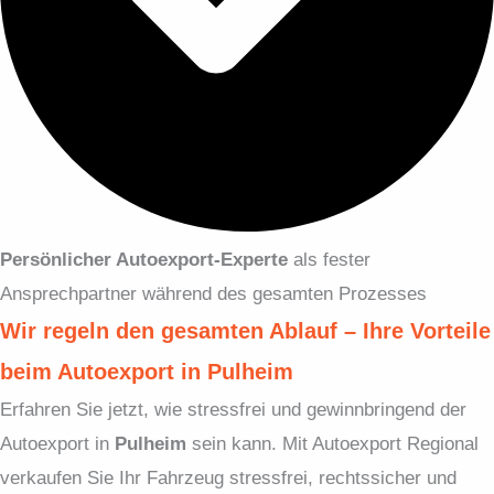
Persönlicher Autoexport-Experte
als fester
Ansprechpartner während des gesamten Prozesses
Wir regeln den gesamten Ablauf – Ihre Vorteile
beim Autoexport in Pulheim
Erfahren Sie jetzt, wie stressfrei und gewinnbringend der
Autoexport in
Pulheim
sein kann. Mit Autoexport Regional
verkaufen Sie Ihr Fahrzeug stressfrei, rechtssicher und