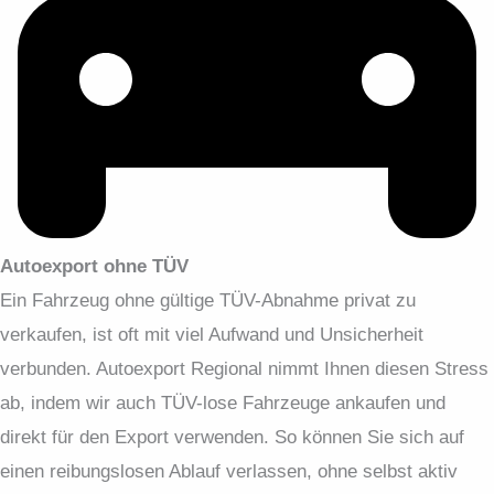
Autoexport ohne TÜV
Ein Fahrzeug ohne gültige TÜV-Abnahme privat zu
verkaufen, ist oft mit viel Aufwand und Unsicherheit
verbunden. Autoexport Regional nimmt Ihnen diesen Stress
ab, indem wir auch TÜV-lose Fahrzeuge ankaufen und
direkt für den Export verwenden. So können Sie sich auf
einen reibungslosen Ablauf verlassen, ohne selbst aktiv