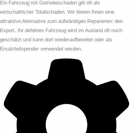
Ein Fahrzeug mit Getriebeschaden gilt oft als
wirtschaftlicher Totalschaden. Wir bieten Ihnen eine
attraktive Alternative zum aufwändigen Reparieren: den
Export. Ihr defektes Fahrzeug wird im Ausland oft noch
geschätzt und kann dort wiederaufbereitet oder als
Ersatzteilspender verwendet werden.