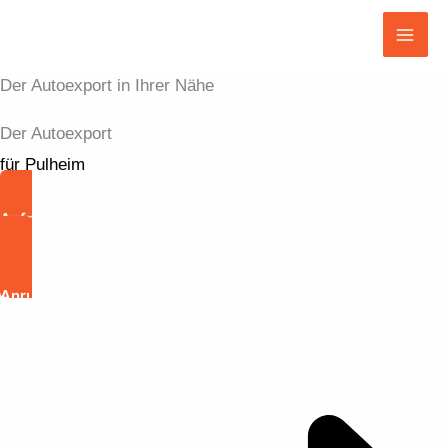
Zum
Inhalt
Mai
springen
Der Autoexport in Ihrer Nähe
Men
Der Autoexport
für Pulheim
Anfrage
Anrufen