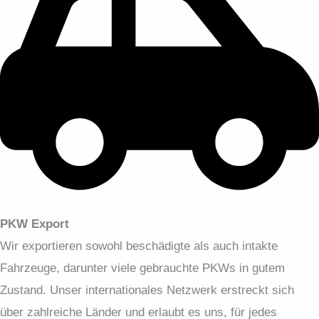
PKW Export
Wir exportieren sowohl beschädigte als auch intakte
Fahrzeuge, darunter viele gebrauchte PKWs in gutem
Zustand. Unser internationales Netzwerk erstreckt sich
über zahlreiche Länder und erlaubt es uns, für jedes