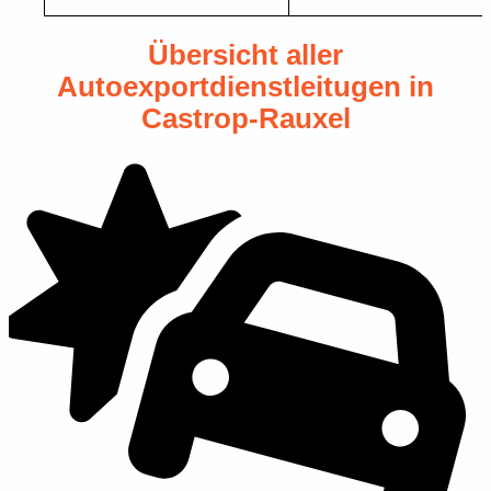
Übersicht aller
Autoexportdienstleitugen in
Castrop-Rauxel