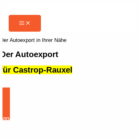
Zum
Inhalt
springen
Main
Menu
Der Autoexport in Ihrer Nähe
Der Autoexport
für Castrop-Rauxel
Anfrage
Anrufen