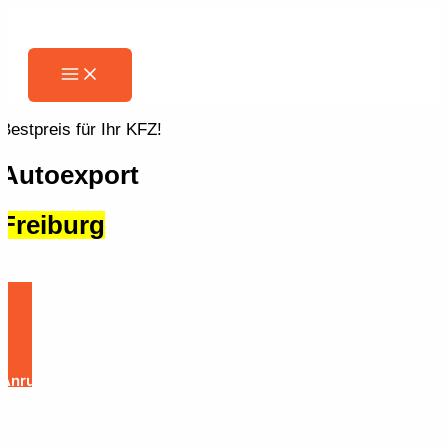
Zum
Inhalt
springen
Main
Menu
Bestpreis für Ihr KFZ!
Autoexport
Freiburg
Anfrage
Anrufen