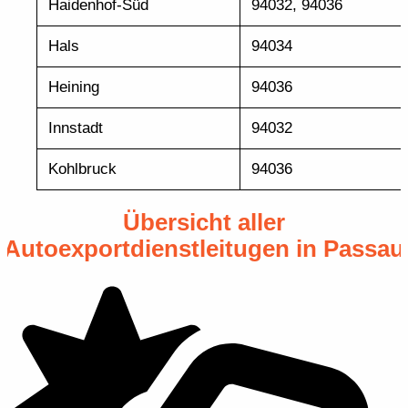
Haidenhof-Süd
94032, 94036
Hals
94034
Heining
94036
Innstadt
94032
Kohlbruck
94036
Übersicht aller
Autoexportdienstleitugen in Passau