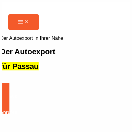
Zum
Inhalt
springen
Main
Menu
Der Autoexport in Ihrer Nähe
Der Autoexport
für Passau
Anfrage
Anrufen