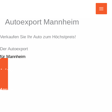
Zum
Inhalt
Mai
springen
Autoexport Mannheim
Men
Verkaufen Sie Ihr Auto zum Höchstpreis!
Der Autoexport
für Mannheim
Anfrage
Anrufen