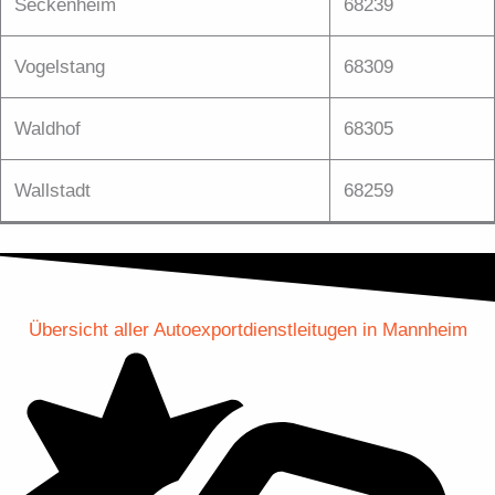
Seckenheim
68239
Vogelstang
68309
Waldhof
68305
Wallstadt
68259
Übersicht aller Autoexportdienstleitugen in Mannheim