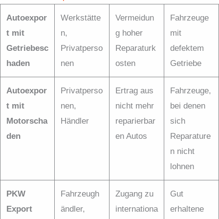
Autoexpor
Werkstätte
Vermeidun
Fahrzeuge
t mit
n,
g hoher
mit
Getriebesc
Privatperso
Reparaturk
defektem
haden
nen
osten
Getriebe
Autoexpor
Privatperso
Ertrag aus
Fahrzeuge,
t mit
nen,
nicht mehr
bei denen
Motorscha
Händler
reparierbar
sich
den
en Autos
Reparature
n nicht
lohnen
PKW
Fahrzeugh
Zugang zu
Gut
Export
ändler,
internationa
erhaltene