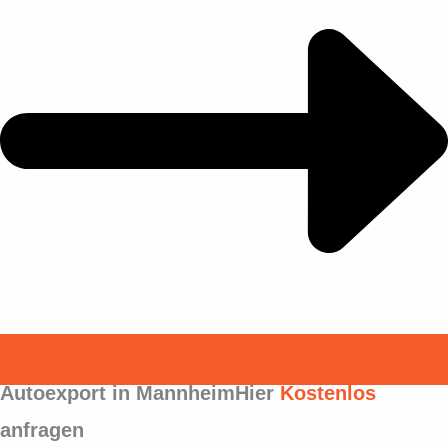
Autoexport in MannheimHier
Kostenlos
anfragen