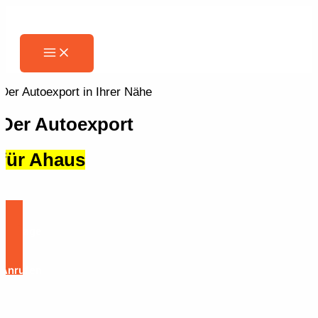
Zum
Inhalt
springen
Main
Menu
Der Autoexport in Ihrer Nähe
Der Autoexport
für Ahaus
Anfrage
Anrufen