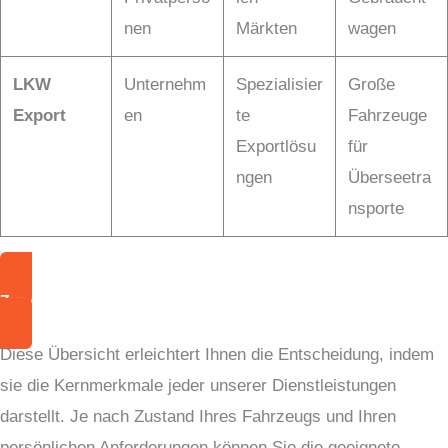
nen
Märkten
wagen
LKW
Unternehm
Spezialisier
Große
Export
en
te
Fahrzeuge
Exportlösu
für
ngen
Überseetra
nsporte
Zur Anfrage
Diese Übersicht erleichtert Ihnen die Entscheidung, indem
sie die Kernmerkmale jeder unserer Dienstleistungen
darstellt. Je nach Zustand Ihres Fahrzeugs und Ihren
persönlichen Anforderungen können Sie die geeignete