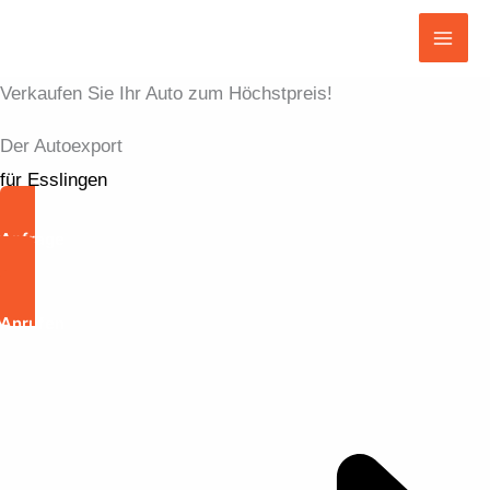
Zum
Inhalt
Mai
springen
Verkaufen Sie Ihr Auto zum Höchstpreis!
Men
Der Autoexport
für Esslingen
Anfrage
Anrufen