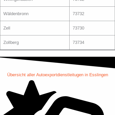
Wäldenbronn
73732
Zell
73730
Zollberg
73734
Übersicht aller Autoexportdienstleitugen in Esslingen