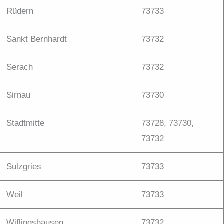
Rüdern
73733
Sankt Bernhardt
73732
Serach
73732
Sirnau
73730
Stadtmitte
73728, 73730,
73732
Sulzgries
73733
Weil
73733
Wiflingshausen
73732