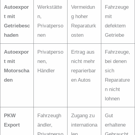
Autoexpor
Werkstätte
Vermeidun
Fahrzeuge
t mit
n,
g hoher
mit
Getriebesc
Privatperso
Reparaturk
defektem
haden
nen
osten
Getriebe
Autoexpor
Privatperso
Ertrag aus
Fahrzeuge,
t mit
nen,
nicht mehr
bei denen
Motorscha
Händler
reparierbar
sich
den
en Autos
Reparature
n nicht
lohnen
PKW
Fahrzeugh
Zugang zu
Gut
Export
ändler,
internationa
erhaltene
Privatperso
len
Gebraucht