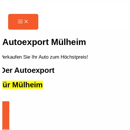
Zum
Inhalt
springen
Main
Menu
Autoexport Mülheim
Verkaufen Sie Ihr Auto zum Höchstpreis!
Der Autoexport
für Mülheim
Anfrage
Anrufen