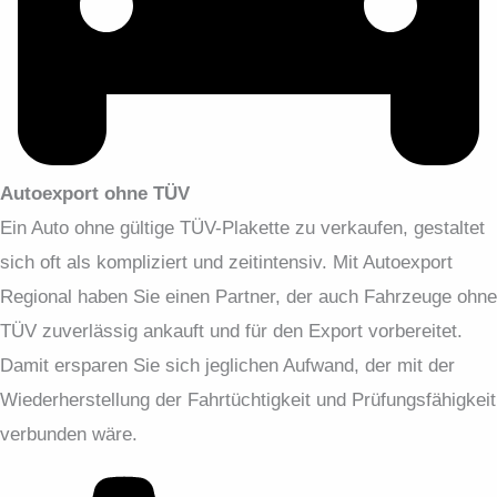
Autoexport ohne TÜV
Ein Auto ohne gültige TÜV-Plakette zu verkaufen, gestaltet
sich oft als kompliziert und zeitintensiv. Mit Autoexport
Regional haben Sie einen Partner, der auch Fahrzeuge ohne
TÜV zuverlässig ankauft und für den Export vorbereitet.
Damit ersparen Sie sich jeglichen Aufwand, der mit der
Wiederherstellung der Fahrtüchtigkeit und Prüfungsfähigkeit
verbunden wäre.