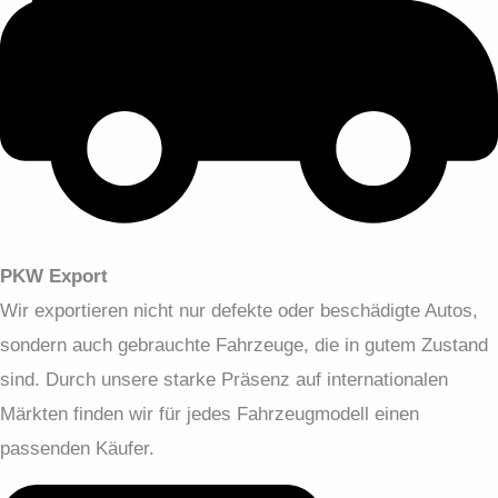
PKW Export
Wir exportieren nicht nur defekte oder beschädigte Autos,
sondern auch gebrauchte Fahrzeuge, die in gutem Zustand
sind. Durch unsere starke Präsenz auf internationalen
Märkten finden wir für jedes Fahrzeugmodell einen
passenden Käufer.