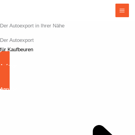
Zum
Inhalt
Mai
springen
Der Autoexport in Ihrer Nähe
Men
Der Autoexport
für Kaufbeuren
Anfrage
Anrufen