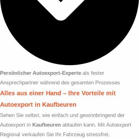
Persönlicher Autoexport-Experte
als fester
Ansprechpartner während des gesamten Prozesses
Alles aus einer Hand – Ihre Vorteile mit
Autoexport in Kaufbeuren
Sehen Sie selbst, wie einfach und gewinnbringend der
Autoexport in
Kaufbeuren
ablaufen kann. Mit Autoexport
Regional verkaufen Sie Ihr Fahrzeug stressfrei,