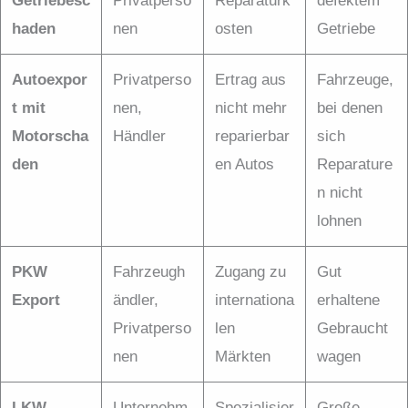
Getriebesc
Privatperso
Reparaturk
defektem
haden
nen
osten
Getriebe
Autoexpor
Privatperso
Ertrag aus
Fahrzeuge,
t mit
nen,
nicht mehr
bei denen
Motorscha
Händler
reparierbar
sich
den
en Autos
Reparature
n nicht
lohnen
PKW
Fahrzeugh
Zugang zu
Gut
Export
ändler,
internationa
erhaltene
Privatperso
len
Gebraucht
nen
Märkten
wagen
LKW
Unternehm
Spezialisier
Große