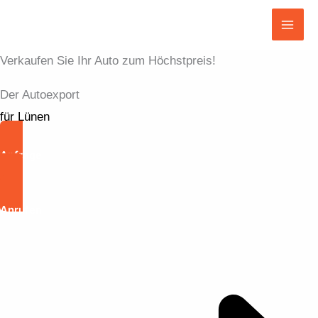
Zum
Inhalt
Mai
springen
Verkaufen Sie Ihr Auto zum Höchstpreis!
Men
Der Autoexport
für Lünen
Anfrage
Anrufen