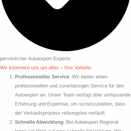
persönlicher Autoexport Experte
Wir kümmern uns um alles – Ihre Vorteile:
Professioneller Service
: Wir bieten einen
professionellen und zuverlässigen Service für den
Autoexport an. Unser Team verfügt über umfassende
Erfahrung und Expertise, um sicherzustellen, dass
der Verkaufsprozess reibungslos verläuft.
Schnelle Abwicklung
: Bei Autoexport Regional