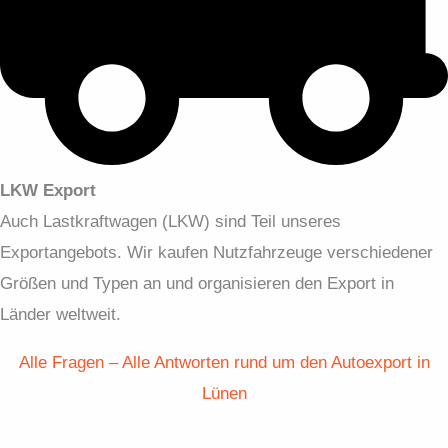
LKW Export
Auch Lastkraftwagen (LKW) sind Teil unseres
Exportangebots. Wir kaufen Nutzfahrzeuge verschiedener
Größen und Typen an und organisieren den Export in
Länder weltweit.
Alle Fragen – Alle Antworten rund um den Autoexport in
Lünen