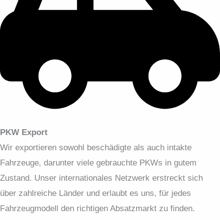
PKW Export
Wir exportieren sowohl beschädigte als auch intakte
Fahrzeuge, darunter viele gebrauchte PKWs in gutem
Zustand. Unser internationales Netzwerk erstreckt sich
über zahlreiche Länder und erlaubt es uns, für jedes
Fahrzeugmodell den richtigen Absatzmarkt zu finden.