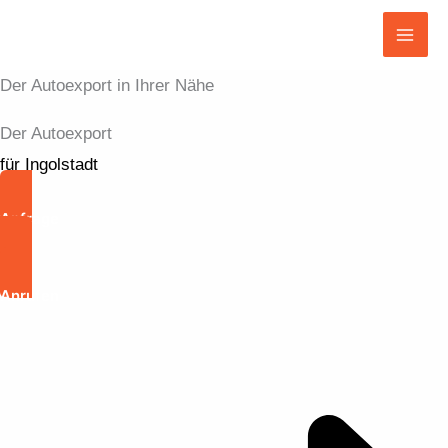
Zum
Inhalt
Mai
springen
Der Autoexport in Ihrer Nähe
Men
Der Autoexport
für Ingolstadt
Anfrage
Anrufen