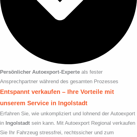
Persönlicher Autoexport-Experte
als fester
Ansprechpartner während des gesamten Prozesses
Entspannt verkaufen – Ihre Vorteile mit
unserem Service in Ingolstadt
Erfahren Sie, wie unkompliziert und lohnend der Autoexport
in
Ingolstadt
sein kann. Mit Autoexport Regional verkaufen
Sie Ihr Fahrzeug stressfrei, rechtssicher und zum