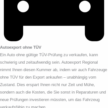
Autoexport ohne TÜV
Ein Auto ohne gültige TÜV-Prüfung zu verkaufen, kann
schwierig und zeitaufwendig sein. Autoexport Regional
nimmt Ihnen diesen Kummer ab, indem wir auch Fahrzeuge
ohne TÜV für den Export ankaufen – unabhängig vom
Zustand. Dies erspart Ihnen nicht nur Zeit und Mühe,
sondern auch die Kosten, die Sie sonst in Reparaturen und
neue Prüfungen investieren müssten, um das Fahrzeug
verkaufsfähig zu machen.